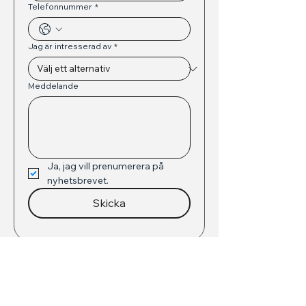
Telefonnummer
*
Jag är intresserad av
*
Meddelande
Ja, jag vill prenumerera på 
nyhetsbrevet.
Skicka
Om oss
Yacht Trade Sweden AB
Bjölavägen 15